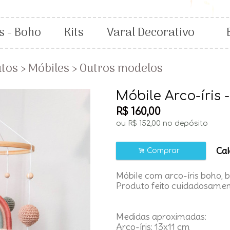
s - Boho
Kits
Varal Decorativo
utos
›
Móbiles
›
Outros modelos
Móbile Arco-íris 
R$
160,00
ou R$
152,00
no depósito
Cal
.
Comprar
Móbile com arco-íris boho, 
Produto feito cuidadosame
Medidas aproximadas:
Arco-íris: 13x11 cm