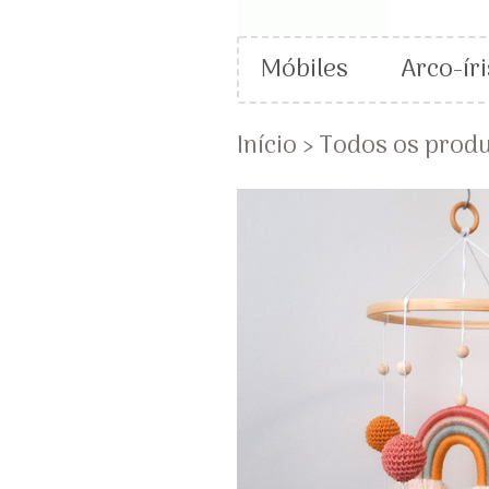
Móbiles
Arco-íri
Início
›
Todos os prod