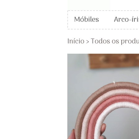
Móbiles
Arco-íri
Início
›
Todos os prod