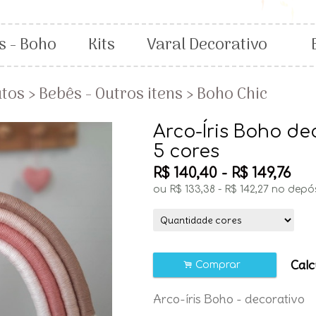
s - Boho
Kits
Varal Decorativo
utos
›
Bebês - Outros itens
›
Boho Chic
Arco-Íris Boho de
5 cores
R$
140,40
-
R$
149,76
ou R$
133,38
-
R$
142,27
no depó
Calc
.
Comprar
Arco-íris Boho - decorativo